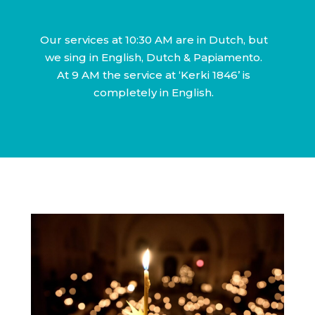
Our services at 10:30 AM are in Dutch, but
we sing in English, Dutch & Papiamento.
At 9 AM the service at ‘Kerki 1846’ is
completely in English.